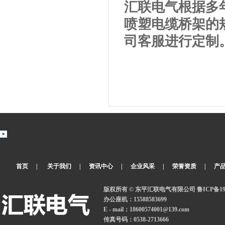
汇联电气根据多
喷塑电缆桥架的
司客服进行定制
首页
|
关于我们
|
资讯中心
|
企业风采
|
荣誉资质
|
产
版权所有 © 东平汇联电气有限公司
鲁ICP备19
办公座机：15588583699
E - mail：18600574001@139.com
传真号码：0538-2713666