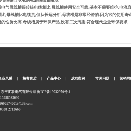
线槽插接口取电的电源插接箱组成.
联电气母线槽跟传统电缆相比,母线槽使用安全可靠,基本不需要维护.电流容量
对比,母线槽比电缆贵,但从长远分析,母线槽是非常经济的.因为它的使用寿
槽的性价比高.母线槽属于环保产品,没有二次污染,符合现代企业环保要求.
企业风采
|
荣誉资质
|
产品中心
|
成功案例
|
常见问题
|
营销网
© 东平汇联电气有限公司
鲁ICP备19032970号-1
588583699
18600574001@139.com
38-2713666