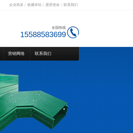
企业风采
|
收藏本站
|
愿景使命
|
联系我们
全国热线
15588583699
营销网络
联系我们