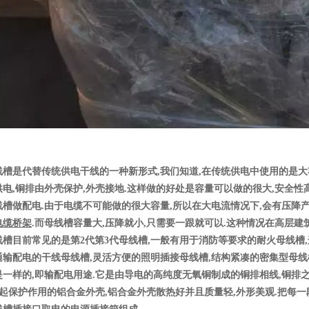
线槽是代替传统供电干线的一种新形式,我们知道,在传统供电中使用的是大
供电,铜排由外壳保护,外壳接地.这样做的好处是容量可以做的很大,安全性高
线槽做配电.由于电缆不可能做的很大容量,所以在大电流情况下,会有压降产
电缆桥架
.而母线槽容量大,压降就小,只需要一跟就可以.这种情况在高层建
线槽目前常见的是第2代第3代母线槽,一般有用于消防等要求的耐火母线槽
通输配电的干线母线槽,灵活方便的照明插接母线槽,结构紧凑的密集型母线
是一样的,即输配电用途.它是由导电的高纯度无氧铜制成的铜排相线,铜排
, 起保护作用的铝合金外壳,铝合金外壳散热好并且质量轻,外形美观.把每