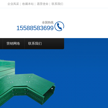
企业风采
|
收藏本站
|
愿景使命
|
联系我们
全国热线
15588583699
营销网络
联系我们