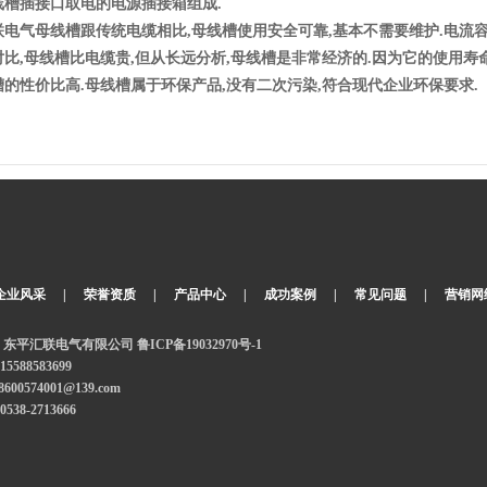
线槽插接口取电的电源插接箱组成.
联电气母线槽跟传统电缆相比,母线槽使用安全可靠,基本不需要维护.电流容量
对比,母线槽比电缆贵,但从长远分析,母线槽是非常经济的.因为它的使用寿
槽的性价比高.母线槽属于环保产品,没有二次污染,符合现代企业环保要求.
企业风采
|
荣誉资质
|
产品中心
|
成功案例
|
常见问题
|
营销网
© 东平汇联电气有限公司
鲁ICP备19032970号-1
588583699
18600574001@139.com
38-2713666