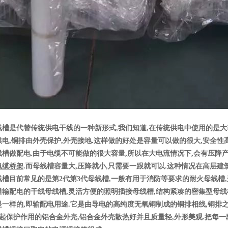
线槽是代替传统供电干线的一种新形式,我们知道,在传统供电中使用的是大
供电,铜排由外壳保护,外壳接地.这样做的好处是容量可以做的很大,安全性高
线槽做配电.由于电缆不可能做的很大容量,所以在大电流情况下,会有压降产
电缆桥架
.而母线槽容量大,压降就小,只需要一跟就可以.这种情况在高层建
线槽目前常见的是第2代第3代母线槽,一般有用于消防等要求的耐火母线槽
通输配电的干线母线槽,灵活方便的照明插接母线槽,结构紧凑的密集型母线
是一样的,即输配电用途.它是由导电的高纯度无氧铜制成的铜排相线,铜排
, 起保护作用的铝合金外壳,铝合金外壳散热好并且质量轻,外形美观.把每