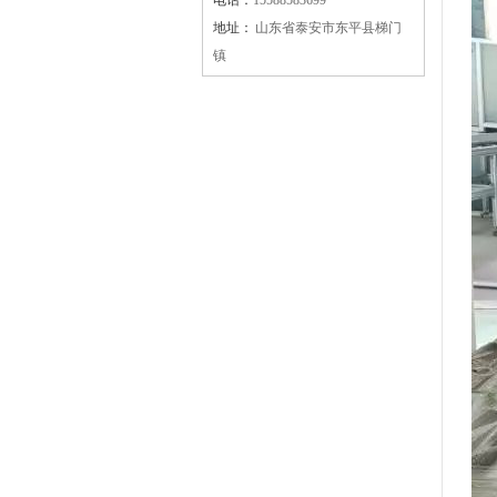
电话：
15588583699
地址：
山东省泰安市东平县梯门
镇