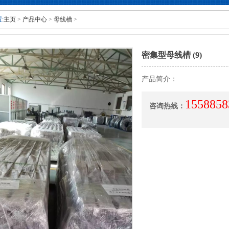
:
主页
>
产品中心
>
母线槽
>
密集型母线槽 (9)
产品简介：
1558858
咨询热线：