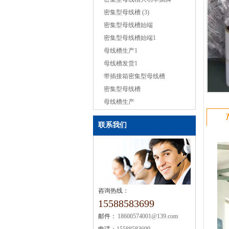
密集型母线槽 (3)
密集型母线槽始端
密集型母线槽始端1
母线槽生产1
母线槽发货1
带插接箱密集型母线槽
密集型母线槽
母线槽生产
联系我们
咨询热线：
15588583699
邮件：
18600574001@139.com