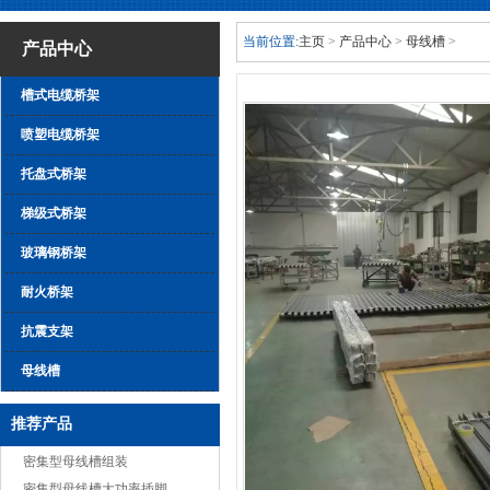
当前位置:
主页
>
产品中心
>
母线槽
>
产品中心
槽式电缆桥架
喷塑电缆桥架
托盘式桥架
梯级式桥架
玻璃钢桥架
耐火桥架
抗震支架
母线槽
推荐产品
密集型母线槽组装
密集型母线槽大功率插脚