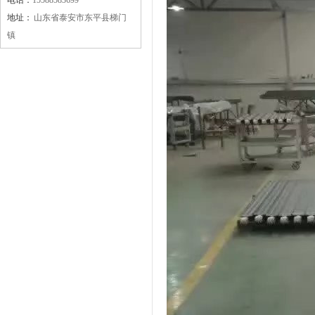
电话：
15588583699
地址：
山东省泰安市东平县梯门
镇