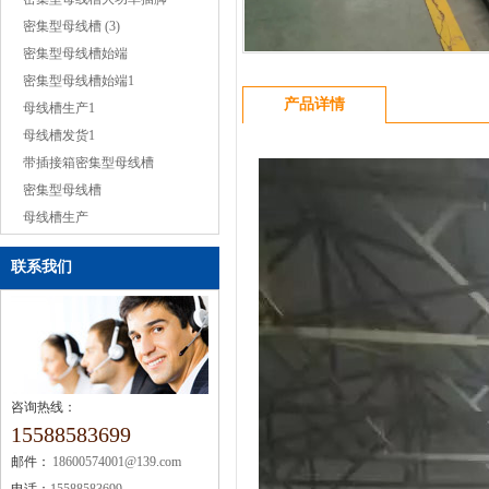
密集型母线槽 (3)
密集型母线槽始端
密集型母线槽始端1
产品详情
母线槽生产1
母线槽发货1
带插接箱密集型母线槽
密集型母线槽
母线槽生产
联系我们
咨询热线：
15588583699
邮件：
18600574001@139.com