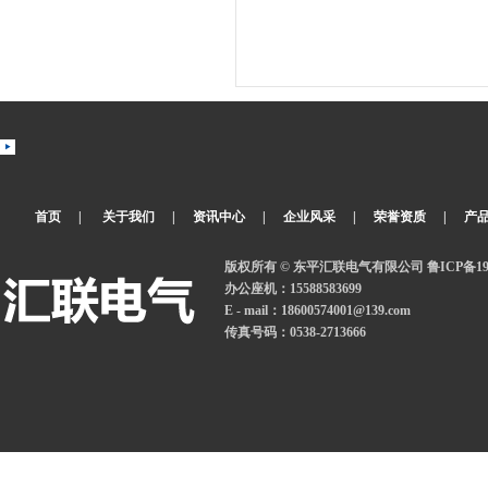
首页
|
关于我们
|
资讯中心
|
企业风采
|
荣誉资质
|
产
版权所有 © 东平汇联电气有限公司
鲁ICP备19
办公座机：15588583699
E - mail：18600574001@139.com
传真号码：0538-2713666