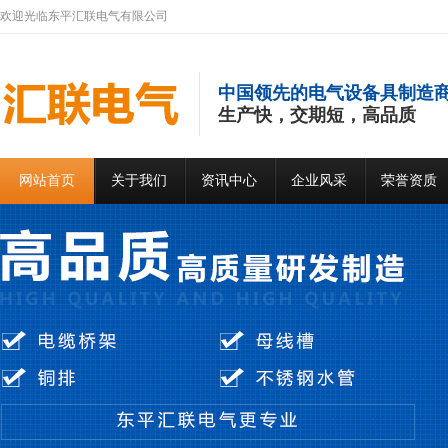
欢迎光临东平汇联电气有限公司
中国领先的电气设备具制造
生产快，交期短，高品质
网站首页
关于我们
资讯中心
企业风采
荣誉资质